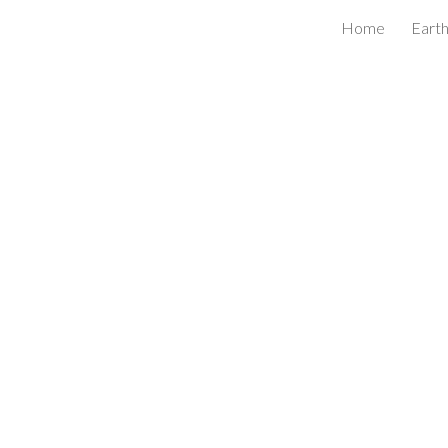
Home
Earth
ip to main content
Skip to navigat